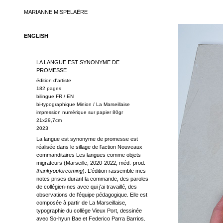
MARIANNE MISPELAËRE
ENGLISH
LA LANGUE EST SYNONYME DE
PROMESSE
édition d'artiste
182 pages
bilingue FR / EN
bi-typographique Minion / La Marseillaise
impression numérique sur papier 80gr
21x29,7cm
2023
La langue est synonyme de promesse est
réalisée dans le sillage de
l'action Nouveaux
commanditaires Les langues comme objets
migrateurs (Marseille, 2020-2022, méd.-prod.
thankyouforcoming
)
. L'édition rassemble mes
notes prises durant la commande, des paroles
de collégien·nes avec qui j'ai travaillé, des
observations de l'équipe pédagogique. Elle est
composée à partir de
La Marseillaise,
typographie du collège Vieux Port
, dessinée
avec So-hyun Bae et Federico Parra Barrios.