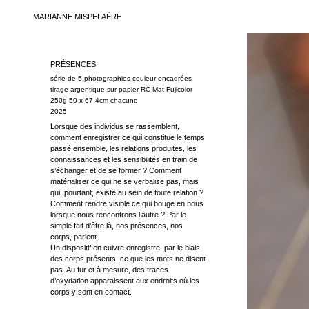
MARIANNE MISPELAËRE
PRÉSENCES
série de 5 photographies couleur encadrées
tirage argentique sur papier RC Mat Fujicolor
250g 50 x 67,4cm chacune
2025
Lorsque des individus se rassemblent,
comment enregistrer ce qui constitue le temps
passé ensemble, les relations produites, les
connaissances et les sensibilités en train de
s’échanger et de se former ? Comment
matérialiser ce qui ne se verbalise pas, mais
qui, pourtant, existe au sein de toute relation ?
Comment rendre visible ce qui bouge en nous
lorsque nous rencontrons l’autre ? Par le
simple fait d’être là, nos présences, nos
corps, parlent.
Un dispositif en cuivre enregistre, par le biais
des corps présents, ce que les mots ne disent
pas. Au fur et à mesure, des traces
d’oxydation apparaissent aux endroits où les
corps y sont en contact.